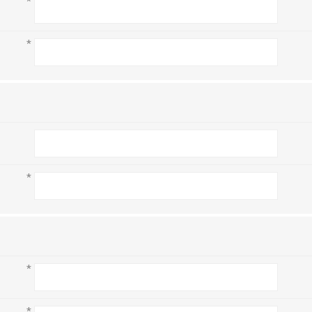
*
*
*
*